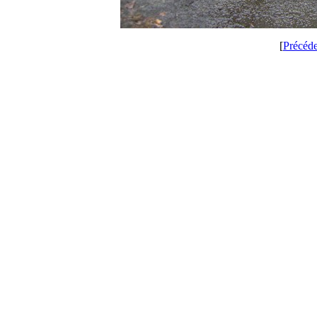
[
Précéd