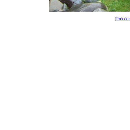
[
Précéd