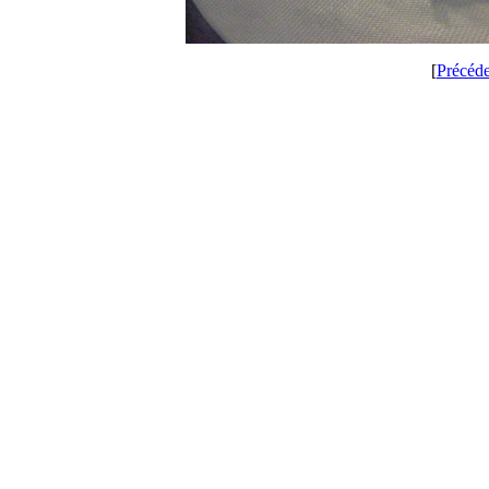
[
Précéd