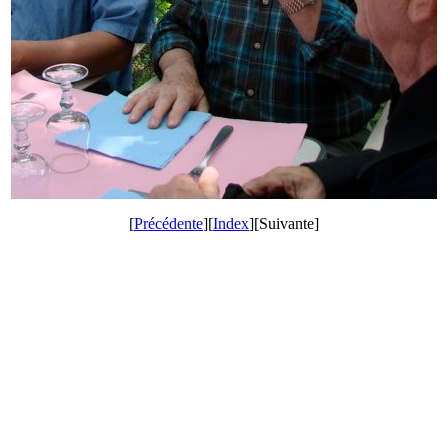
[
Précédente
][
Index
][Suivante]