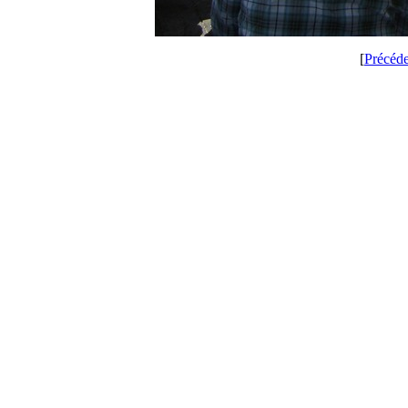
[
Précéd