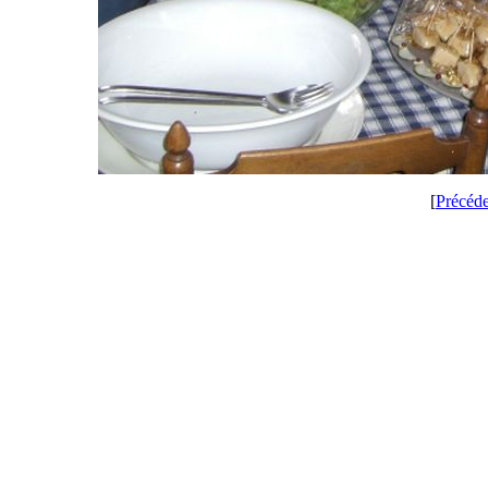
[
Précéd