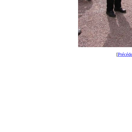
[
Précéd