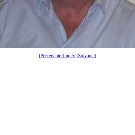
[
Précédente
][
Index
][
Suivante
]