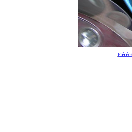
[
Précéd