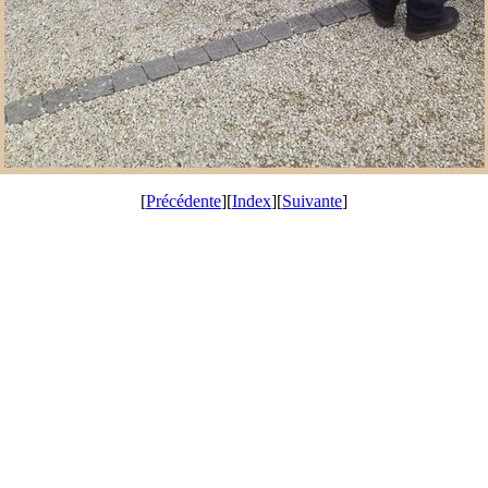
[
Précédente
][
Index
][
Suivante
]