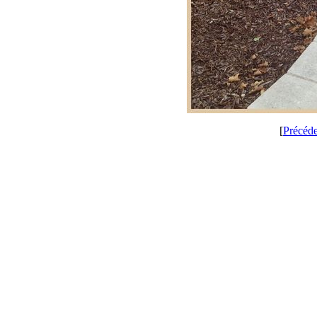
[
Précéd