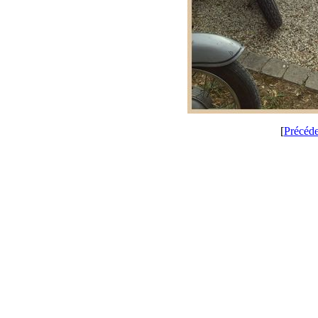
[
Précéd