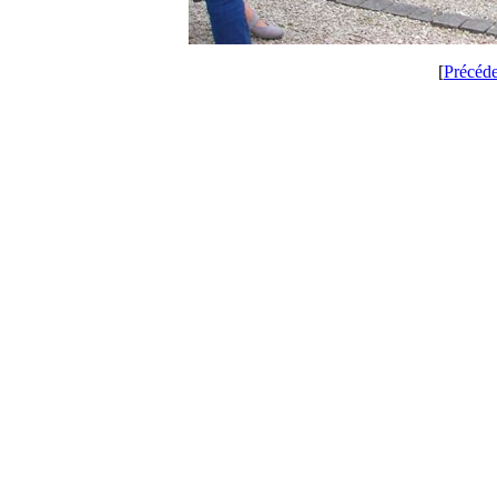
[
Précéd