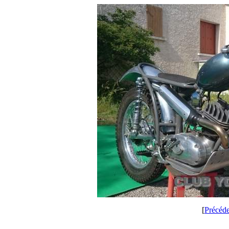
[
Précéd