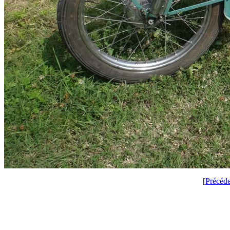
[
Précéd