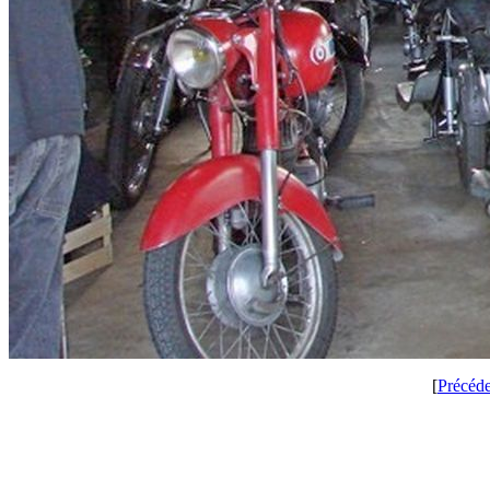
[
Précéd