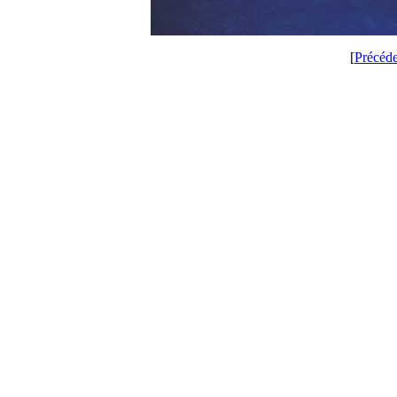
[
Précéd