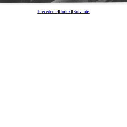
[
Précédente
][
Index
][
Suivante
]