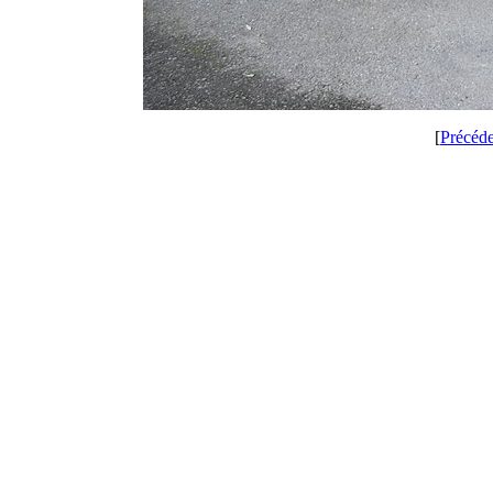
[
Précéd