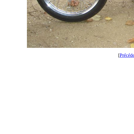
[
Précéd