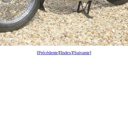
[
Précédente
][
Index
][
Suivante
]