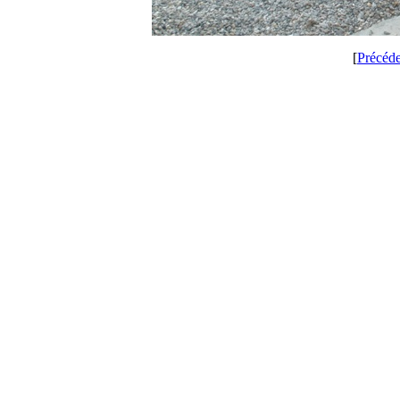
[
Précéd