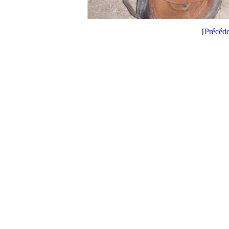
[
Précéd