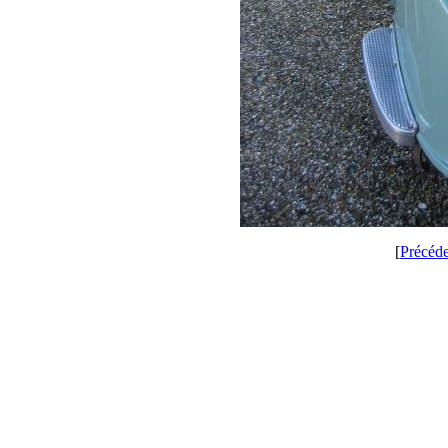
[
Précéd