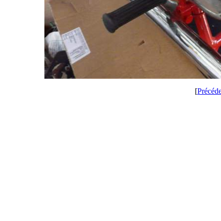
[
Précéd