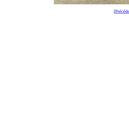
[
Précéd