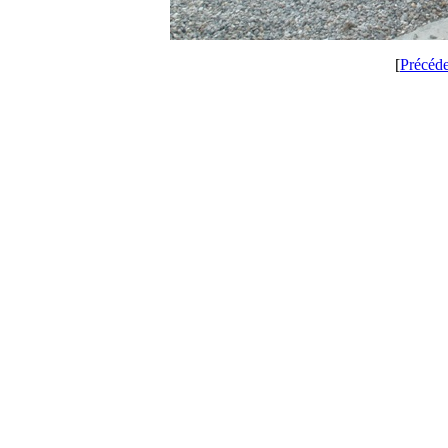
[
Précéd