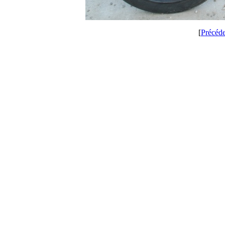
[
Précéd