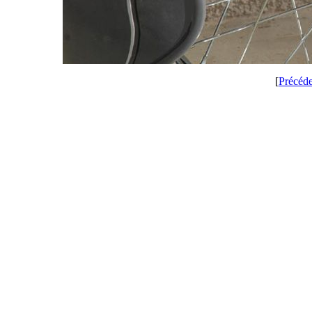
[
Précéd