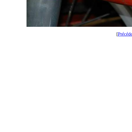
[
Précéd