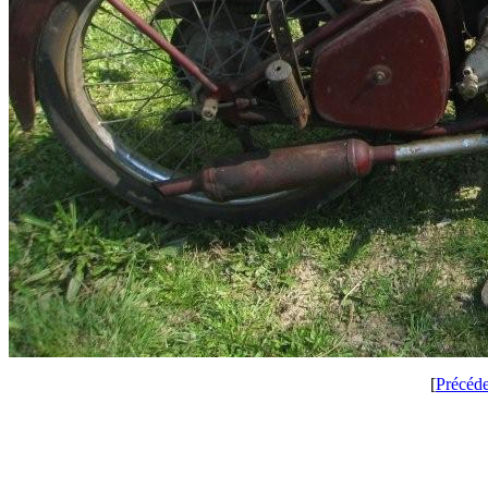
[
Précéd