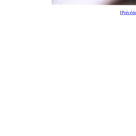
[
Précéd