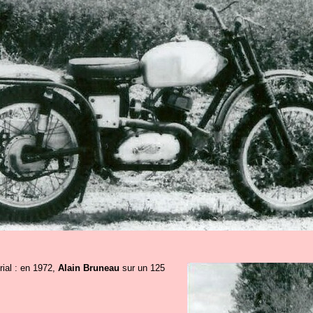
rial : en 1972,
Alain Bruneau
sur un 125