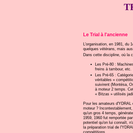
TR
Le Trial à l'ancienne
L'organisation, en 1981, du 
quelques vétérans, mais auss
Dans cette discipline, où la 
Les Pré-80 : Machines
freins à tambour, etc.
Les Pré-65 : Catégorie
véritables « compétit
suivirent (Montésa, O
à moteur 2 temps. Cet
« Bitzas » utilisés jad
Pour les amateurs d'YDRAL qu
moteur ? Incontestablement, i
qu'un gros 4 temps, générateu
1959, 1960 fut remportée pa
potentiel qu'on lui connaît, n
la préparation trial de l'YD
compétitions.