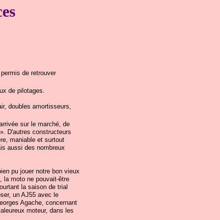
ces
 permis de retrouver
ux de pilotages.
ir, doubles amortisseurs,
'arrivée sur le marché, de
». D'autres constructeurs
re, maniable et surtout
ais aussi des nombreux
ien pu jouer notre bon vieux
, la moto ne pouvait-être
rtant la saison de trial
ser, un AJ55 avec le
ar Georges Agache, concernant
valeureux moteur, dans les