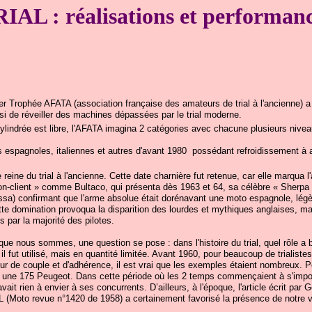
IAL : réalisations et performan
1er Trophée AFATA (association française des amateurs de trial à l'ancienne) a
i de réveiller des machines dépassées par le trial moderne.
cylindrée est libre, l'AFATA imagina 2 catégories avec chacune plusieurs nivea
 espagnoles, italiennes et autres d'avant 1980 possédant refroidissement à a
 reine du trial à l'ancienne. Cette date charnière fut retenue, car elle marqua l
ion-client » comme Bultaco, qui présenta dès 1963 et 64, sa célèbre « Sherpa 
ssa) confirmant que l'arme absolue était dorénavant une moto espagnole, légè
te domination provoqua la disparition des lourdes et mythiques anglaises, m
is par la majorité des pilotes.
e nous sommes, une question se pose : dans l'histoire du trial, quel rôle a b
l fut utilisé, mais en quantité limitée. Avant 1960, pour beaucoup de trialistes
r de couple et d'adhérence, il est vrai que les exemples étaient nombreux. Pou
r une 175 Peugeot. Dans cette période où les 2 temps commençaient à s'impo
'avait rien à envier à ses concurrents. D’ailleurs, à l'époque, l'article écrit p
RAL (Moto revue n°1420 de 1958) a certainement favorisé la présence de notre 